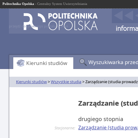
Politechnika Opolska
- Centralny System Uwierzytelniania
przejdź do głównego portalu uczelni
Wyszukiwarka prze
Kierunki studiów
Kierunki studiów
>
Wszystkie studia
> Zarządzanie (studia prowadz
Zarządzanie (stu
drugiego stopnia
Zarządzanie (studia prow
Stacjonarne: