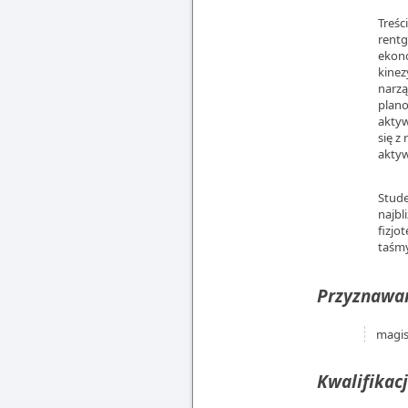
Treśc
rentg
ekono
kinez
narzą
plano
aktyw
się z
akty
Stude
najbl
fizjo
taśmy
Przyznawan
magis
Kwalifikacj