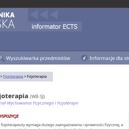
Wyszukiwarka przedmiotów
Informacje dla s
>
Fizjoterapia
> Fizjoterapia
zjoterapia
(WB-SJ)
iał Wychowania Fizycznego i Fizjoterapii
YSPOZYCJE
 fizjoterapeuty wymaga dużego zaangażowania i sprawności fizycznej, a