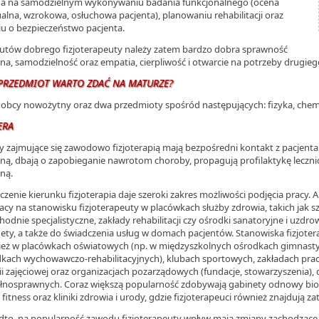
ga na samodzielnym wykonywaniu badania funkcjonalnego (ocena
lna, wzrokowa, osłuchowa pacjenta), planowaniu rehabilitacji oraz
u o bezpieczeństwo pacjenta.
utów dobrego fizjoterapeuty należy zatem bardzo dobra sprawność
zna, samodzielność oraz empatia, cierpliwość i otwarcie na potrzeby drugieg
 PRZEDMIOT WARTO ZDAĆ NA MATURZE?
 obcy nowożytny oraz dwa przedmioty spośród następujących: fizyka, chemia,
ERA
 zajmujące się zawodowo fizjoterapią mają bezpośredni kontakt z pacjent
zną, dbają o zapobieganie nawrotom choroby, propagują profilaktykę leczni
zną.
zenie kierunku fizjoterapia daje szeroki zakres możliwości podjęcia pracy.
acy na stanowisku fizjoterapeuty w placówkach służby zdrowia, takich jak sz
hodnie specjalistyczne, zakłady rehabilitacji czy ośrodki sanatoryjne i uzdr
ety, a także do świadczenia usług w domach pacjentów. Stanowiska fizjoter
eż w placówkach oświatowych (np. w międzyszkolnych ośrodkach gimnastyk
kach wychowawczo-rehabilitacyjnych), klubach sportowych, zakładach pracy
ii zajęciowej oraz organizacjach pozarządowych (fundacje, stowarzyszenia), 
łnosprawnych. Coraz większą popularność zdobywają gabinety odnowy biolo
 fitness oraz kliniki zdrowia i urody, gdzie fizjoterapeuci również znajdują z
to, na popularność zawodu fizjoterapeuty wpływ mają zmiany zachodzące 