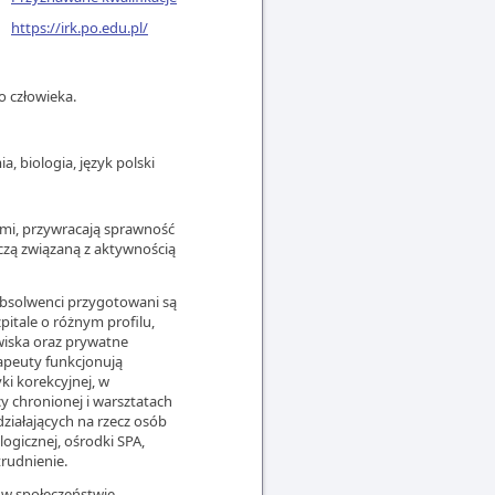
https://irk.po.edu.pl/
o człowieka.
 biologia, język polski
ami, przywracają sprawność
czą związaną z aktywnością
 Absolwenci przygotowani są
pitale o różnym profilu,
owiska oraz prywatne
apeuty funkcjonują
i korekcyjnej, w
 chronionej i warsztatach
działających na rzecz osób
gicznej, ośrodki SPA,
atrudnienie.
w społeczeństwie,