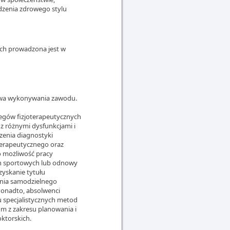
adzenia zdrowego stylu
nych prowadzona jest w
awa wykonywania zawodu.
egów fizjoterapeutycznych
z różnymi dysfunkcjami i
zenia diagnostyki
 terapeutycznego oraz
o możliwość pracy
ach sportowych lub odnowy
zyskanie tytułu
ania samodzielnego
Ponadto, absolwenci
 specjalistycznych metod
iom z zakresu planowania i
ktorskich.