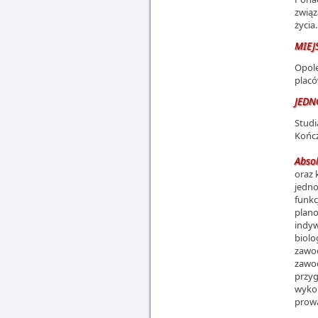
związ
życia
MIEJ
Opole
placó
JEDN
Studi
Końc
Abso
oraz 
jedno
funkc
plano
indyw
biolo
zawod
zawod
przyg
wykor
prowa