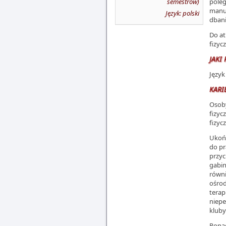
semestrów)
pole
manua
Język: polski
dbani
Do at
fizyc
JAKI
Język
KARI
Osoby
fizyc
fizyc
Ukońc
do pr
przyc
gabin
równi
ośrod
terap
niepe
kluby
Ponad