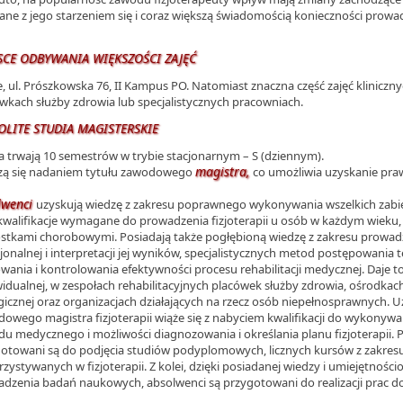
ane z jego starzeniem się i coraz większą świadomością konieczności prow
.
SCE ODBYWANIA WIĘKSZOŚCI ZAJĘĆ
, ul. Prószkowska 76, II Kampus PO. Natomiast znaczna część zajęć klinicz
wkach służby zdrowia lub specjalistycznych pracowniach.
OLITE STUDIA MAGISTERSKIE
a trwają 10 semestrów w trybie stacjonarnym – S (dziennym).
magistra,
zą się nadaniem tytułu zawodowego
co umożliwia uzyskanie pr
lwenci
uzyskują wiedzę z zakresu poprawnego wykonywania wszelkich zabi
kwalifikacje wymagane do prowadzenia fizjoterapii u osób w każdym wieku, 
stkami chorobowymi. Posiadają także pogłębioną wiedzę z zakresu prowad
jonalnej i interpretacji jej wyników, specjalistycznych metod postępowania
wania i kontrolowania efektywności procesu rehabilitacji medycznej. Daje t
idualnej, w zespołach rehabilitacyjnych placówek służby zdrowia, ośrodk
gicznej oraz organizacjach działających na rzecz osób niepełnosprawnych. U
owego magistra fizjoterapii wiąże się z nabyciem kwalifikacji do wykonyw
u medycznego i możliwości diagnozowania i określania planu fizjoterapii. 
otowani są do podjęcia studiów podyplomowych, licznych kursów z zakresu
zystywanych w fizjoterapii. Z kolei, dzięki posiadanej wiedzy i umiejętnośc
dzenia badań naukowych, absolwenci są przygotowani do realizacji prac do