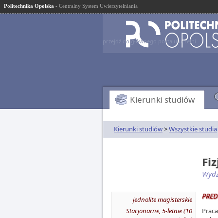
Politechnika Opolska
- Centralny System Uwierzytelniania
przejdź do głównego portalu uczelni
Kierunki studiów
Kierunki studiów
>
Wszystkie studia
Fi
Wydz
PRED
jednolite magisterskie
Stacjonarne, 5-letnie (10
Praca