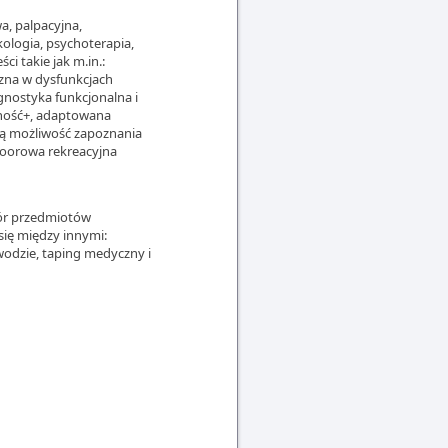
a, palpacyjna,
kologia, psychoterapia,
ci takie jak m.in.:
iczna w dysfunkcjach
gnostyka funkcjonalna i
pność+, adaptowana
ją możliwość zapoznania
tdoorowa rekreacyjna
bór przedmiotów
się między innymi:
 wodzie, taping medyczny i