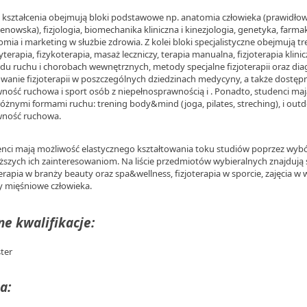
i kształcenia obejmują bloki podstawowe np. anatomia człowieka (prawidłow
enowska), fizjologia, biomechanika kliniczna i kinezjologia, genetyka, farma
mia i marketing w służbie zdrowia. Z kolei bloki specjalistyczne obejmują treś
yterapia, fizykoterapia, masaż leczniczy, terapia manualna, fizjoterapia klin
du ruchu i chorobach wewnętrznych, metody specjalne fizjoterapii oraz dia
wanie fizjoterapii w poszczególnych dziedzinach medycyny, a także dostę
ność ruchowa i sport osób z niepełnosprawnością i . Ponadto, studenci ma
 różnymi formami ruchu: trening body&mind (joga, pilates, streching), i ou
wność ruchowa.
nci mają możliwość elastycznego kształtowania toku studiów poprzez wy
iższych ich zainteresowaniom. Na liście przedmiotów wybieralnych znajdują 
terapia w branży beauty oraz spa&wellness, fizjoterapia w sporcie, zajęcia w
 mięśniowe człowieka.
e kwalifikacje:
ter
a: