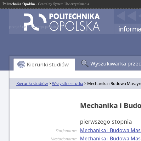
Politechnika Opolska
- Centralny System Uwierzytelniania
przejdź do głównego portalu uczelni
Wyszukiwarka prze
Kierunki studiów
Kierunki studiów
>
Wszystkie studia
> Mechanika i Budowa Maszy
Mechanika i Bud
pierwszego stopnia
Mechanika i Budowa Mas
Stacjonarne:
Mechanika i Budowa Mas
Niestacjonarne: