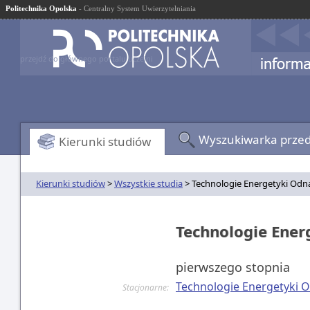
Politechnika Opolska
- Centralny System Uwierzytelniania
przejdź do głównego portalu uczelni
Wyszukiwarka prze
Kierunki studiów
Kierunki studiów
>
Wszystkie studia
> Technologie Energetyki Odn
Technologie Ener
pierwszego stopnia
Technologie Energetyki 
Stacjonarne: