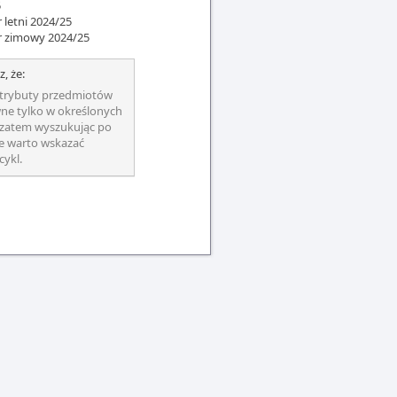
5
 letni 2024/25
r zimowy 2024/25
z, że:
trybuty przedmiotów
ne tylko w określonych
 zatem wyszukując po
e warto wskazać
cykl.