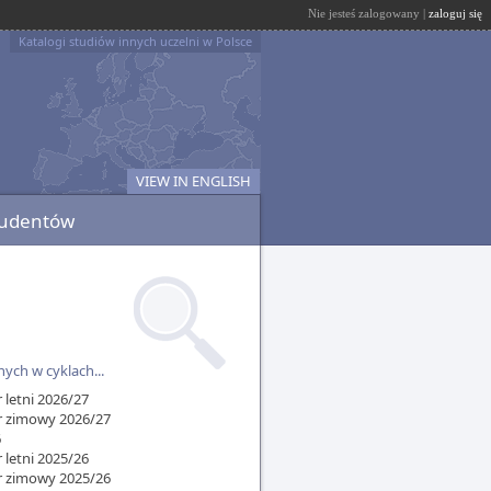
Nie jesteś zalogowany |
zaloguj się
Katalogi studiów innych uczelni w Polsce
VIEW IN ENGLISH
tudentów
ych w cyklach...
 letni 2026/27
r zimowy 2026/27
6
 letni 2025/26
r zimowy 2025/26