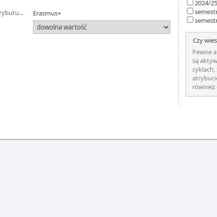
2024/2
semestr
rybutu...
Erasmus+
semest
Czy wies
Pewne a
są aktyw
cyklach,
atrybuci
również 