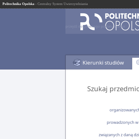
Politechnika Opolska
- Centralny System Uwierzytelniania
przejdź do głównego portalu uczelni
Kierunki studiów
Szukaj przedmi
organizowanych 
prowadzonych w j
związanych z daną dzi