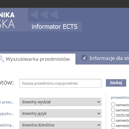
Informacje dla s
Wyszukiwarka przedmiotów
otów:
Nazwa przedmiotu (opcjonalnie)
prowadzon
przez...
semestr
semest
ęzyku...
2025/2
semestr
edziną...
semest